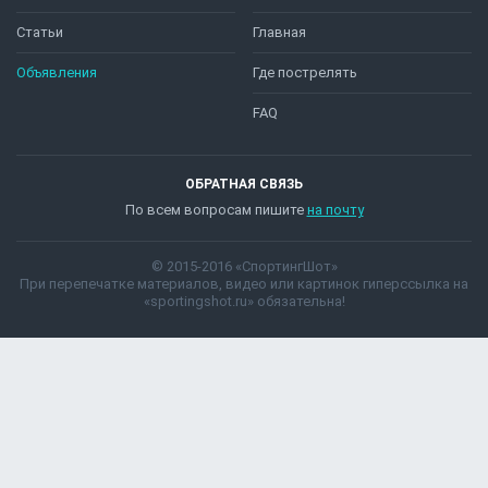
Статьи
Главная
Объявления
Где пострелять
FAQ
ОБРАТНАЯ СВЯЗЬ
По всем вопросам пишите
на почту
© 2015-2016 «СпортингШот»
При перепечатке материалов, видео или картинок гиперссылка на
«sportingshot.ru» обязательна!