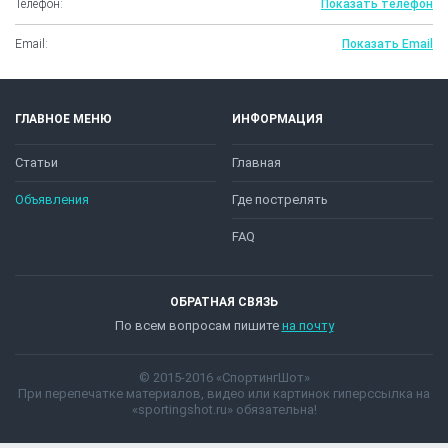
Телефон:
Показать телефон
Email:
Показать Email
ГЛАВНОЕ МЕНЮ
ИНФОРМАЦИЯ
Статьи
Главная
Объявления
Где пострелять
FAQ
ОБРАТНАЯ СВЯЗЬ
По всем вопросам пишите
на почту
© 2015-2016 «СпортингШот»
При перепечатке материалов, видео или картинок гиперссылка на
«sportingshot.ru» обязательна!