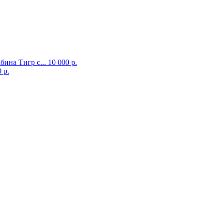
бина Тигр с...
10 000 р.
 р.