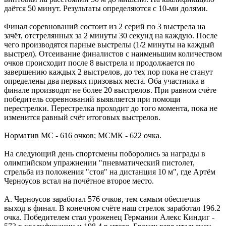
даётся 50 минут. Результаты определяются с 10-ми долями.
Финал соревнований состоит из 2 серий по 3 выстрела на
зачёт, отстрелянных за 2 минуты 30 секунд на каждую. После
чего производятся парные выстрелы (1/2 минуты на каждый
выстрел). Отсеивание финалистов с наименьшим количеством
очков происходит после 8 выстрела и продолжается по
завершению каждых 2 выстрелов, до тех пор пока не станут
определены два первых призовых места. Оба участника в
финале производят не более 20 выстрелов. При равном счёте
победитель соревнований выявляется при помощи
перестрелки. Перестрелка проходит до того момента, пока не
изменится равный счёт итоговых выстрелов.
Норматив МС - 616 очков; МСМК - 622 очка.
На следующий день спортсмены поборолись за награды в
олимпийском упражнении "пневматический пистолет,
стрельба из положения "стоя" на дистанция 10 м", где Артём
Черноусов встал на почётное второе место.
А. Черноусов заработал 576 очков, тем самым обеспечив
выход в финал. В конечном счёте наш стрелок заработал 196.2
очка. Победителем стал уроженец Германии Алекс Киндиг -