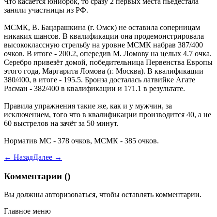
Что касается юниорок, то сразу 2 первых места пьедестала
заняли участницы из РФ.
МСМК, В. Бацарашкина (г. Омск) не оставила соперницам
никаких шансов. В квалификации она продемонстрировала
высококлассную стрельбу на уровне МСМК набрав 387/400
очков. В итоге - 200.2, опередив М. Ломову на целых 4.7 очка.
Серебро привезёт домой, победительница Первенства Европы
этого года, Маргарита Ломова (г. Москва). В квалификации
380/400, в итоге - 195.5. Бронза досталась латвийке Агате
Расман - 382/400 в квалификации и 171.1 в результате.
Правила упражнения такие же, как и у мужчин, за
исключением, того что в квалификации производится 40, а не
60 выстрелов на зачёт за 50 минут.
Норматив МС - 378 очков, МСМК - 385 очков.
← Назад
Далее →
Комментарии (
)
Вы должны
авторизоваться
, чтобы оставлять комментарии.
Главное меню