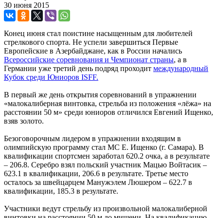
30 июня 2015
Конец июня стал поистине насыщенным для любителей
стрелкового спорта. Не успели завершиться Первые
Европейские в Азербайджане, как в России начались
Всероссийские соревнования и Чемпионат страны
, а в
Германии уже третий день подряд проходит
международный
Кубок среди Юниоров ISFF.
В первый же день открытия соревнований в упражнении
«малокалиберная винтовка, стрельба из положения «лёжа» на
расстоянии 50 м» среди юниоров отличился Евгений Ищенко,
взяв золото.
Безоговорочным лидером в упражнении входящим в
олимпийскую программу стал МС Е. Ищенко (г. Самара). В
квалификации спортсмен заработал 620.2 очка, а в результате
– 206.8. Серебро взял польский участник Мацью Войтасик –
623.1 в квалификации, 206.6 в результате. Третье место
осталось за швейцарцем Манужэлем Люшером – 622.7 в
квалификации, 185.3 в результате.
Участники ведут стрельбу из произвольной малокалиберной
винтовки на расстоянии 50 м до мишени. На квалификацию