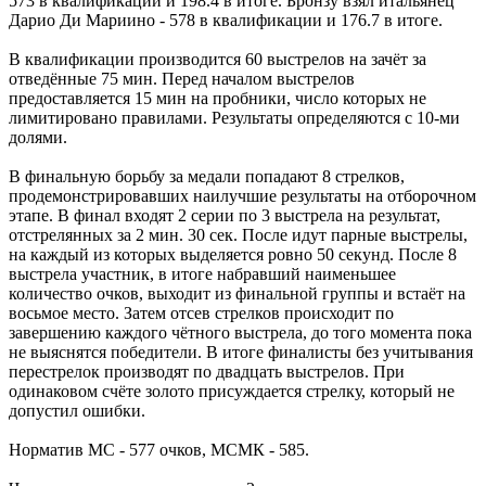
573 в квалификации и 198.4 в итоге. Бронзу взял итальянец
Дарио Ди Мариино - 578 в квалификации и 176.7 в итоге.
В квалификации производится 60 выстрелов на зачёт за
отведённые 75 мин. Перед началом выстрелов
предоставляется 15 мин на пробники, число которых не
лимитировано правилами. Результаты определяются с 10-ми
долями.
В финальную борьбу за медали попадают 8 стрелков,
продемонстрировавших наилучшие результаты на отборочном
этапе. В финал входят 2 серии по 3 выстрела на результат,
отстрелянных за 2 мин. 30 сек. После идут парные выстрелы,
на каждый из которых выделяется ровно 50 секунд. После 8
выстрела участник, в итоге набравший наименьшее
количество очков, выходит из финальной группы и встаёт на
восьмое место. Затем отсев стрелков происходит по
завершению каждого чётного выстрела, до того момента пока
не выяснятся победители. В итоге финалисты без учитывания
перестрелок производят по двадцать выстрелов. При
одинаковом счёте золото присуждается стрелку, который не
допустил ошибки.
Норматив МС - 577 очков, МСМК - 585.