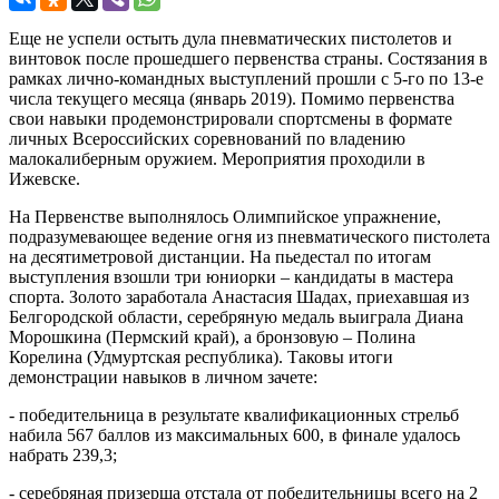
Еще не успели остыть дула пневматических пистолетов и
винтовок после прошедшего первенства страны. Состязания в
рамках лично-командных выступлений прошли с 5-го по 13-е
числа текущего месяца (январь 2019). Помимо первенства
свои навыки продемонстрировали спортсмены в формате
личных Всероссийских соревнований по владению
малокалиберным оружием. Мероприятия проходили в
Ижевске.
На Первенстве выполнялось Олимпийское упражнение,
подразумевающее ведение огня из пневматического пистолета
на десятиметровой дистанции. На пьедестал по итогам
выступления взошли три юниорки – кандидаты в мастера
спорта. Золото заработала Анастасия Шадах, приехавшая из
Белгородской области, серебряную медаль выиграла Диана
Морошкина (Пермский край), а бронзовую – Полина
Корелина (Удмуртская республика). Таковы итоги
демонстрации навыков в личном зачете:
- победительница в результате квалификационных стрельб
набила 567 баллов из максимальных 600, в финале удалось
набрать 239,3;
- серебряная призерша отстала от победительницы всего на 2