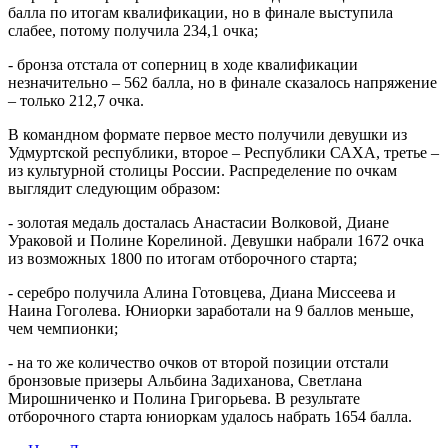
балла по итогам квалификации, но в финале выступила
слабее, потому получила 234,1 очка;
- бронза отстала от соперниц в ходе квалификации
незначительно – 562 балла, но в финале сказалось напряжение
– только 212,7 очка.
В командном формате первое место получили девушки из
Удмуртской республики, второе – Республики САХА, третье –
из культурной столицы России. Распределение по очкам
выглядит следующим образом:
- золотая медаль досталась Анастасии Волковой, Диане
Ураковой и Полине Корелиной. Девушки набрали 1672 очка
из возможных 1800 по итогам отборочного старта;
- серебро получила Алина Готовцева, Диана Миссеева и
Наина Гоголева. Юниорки заработали на 9 баллов меньше,
чем чемпионки;
- на то же количество очков от второй позиции отстали
бронзовые призеры Альбина Задиханова, Светлана
Мирошниченко и Полина Григорьева. В результате
отборочного старта юниоркам удалось набрать 1654 балла.