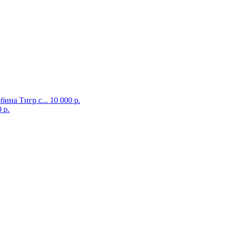
бина Тигр с...
10 000 р.
 р.