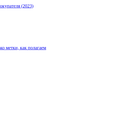
окупателя (2023)
ко метки, как полагаем
ке материалов, видео или картинок гиперссылка на «sportingshot.