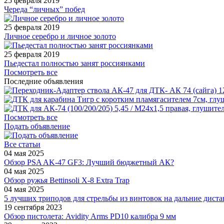
25 февраля 2019
Череда “личных” побед
25 февраля 2019
Личное серебро и личное золото
25 февраля 2019
Пьедестал полностью занят россиянками
Посмотреть все
Последние объявления
1
Посмотреть все
Подать объявление
Все статьи
04 мая 2025
Обзор PSA AK-47 GF3: Лучший бюджетный АК?
04 мая 2025
Обзор ружья Bettinsoli X-8 Extra Trap
04 мая 2025
5 лучших триподов для стрельбы из винтовок на дальние дист
19 сентября 2023
Обзор пистолета: Avidity Arms PD10 калибра 9 мм