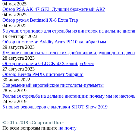
04 мая 2025
Обзор PSA AK-47 GF3: Лучший бюджетный АК?
04 мая 2025
Обзор ружья Bettinsoli X-8 Extra Trap
04 мая 2025
5 лучших триподов для стрельбы из винтовок на дальние дист
19 сентября 2023
Обзор пистолета: Avidity Arms PD10 калибра 9 мм
29 августа 2023
Лучшие варианты тактических дробовиков и руководство для п
28 августа 2023
Обзор пистолета GLOCK 43X калибра 9 мм
27 августа 2023
Обзор: Beretta PMXs пистолет ‘Subgun’
30 июля 2022
Современный европейские пистолеты-пулеметы
28 мая 2019
Реальная стрельба на дальние дистанции: почему мы не настоль
24 мая 2019
5 новых револьверов с выставки SHOT Show 2019
© 2015-2018 «СпортингШот»
По всем вопросам пишите
на почту