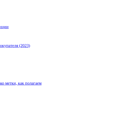
анции
окупателя (2023)
ко метки, как полагаем