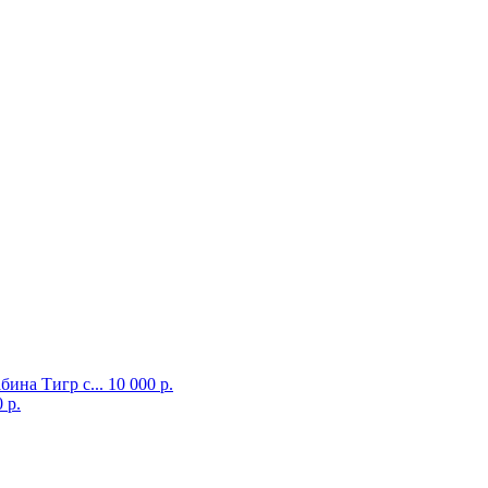
бина Тигр с...
10 000 р.
 р.