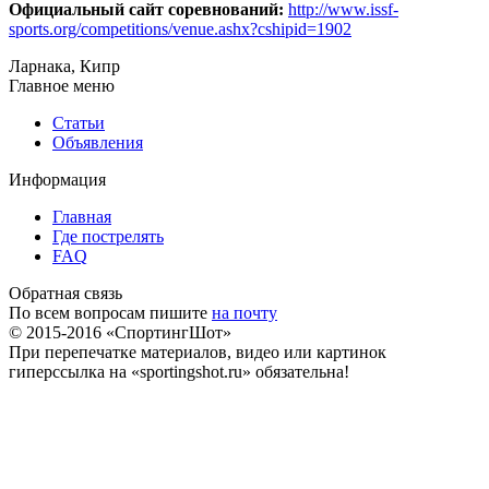
Официальный сайт соревнований:
http://www.issf-
sports.org/competitions/venue.ashx?cshipid=1902
Ларнака, Кипр
Главное меню
Статьи
Объявления
Информация
Главная
Где пострелять
FAQ
Обратная связь
По всем вопросам пишите
на почту
© 2015-2016 «СпортингШот»
При перепечатке материалов, видео или картинок
гиперссылка на «sportingshot.ru» обязательна!