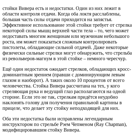
стойки Вивера есть и недостатки. Один из них лежит в
области контроля отдачи. Когда оба локтя расслаблены,
большая часть силы отдачи приходится на запястья.
Эффективное использование этой стойки требует от стрелка
некоторой силы мышц верхней части тела – то, чего может
недоставать многим женщинам или мужчинам небольшого
роста, им может показаться сложным контролировать
пистолеты, обладающие сильной отдачей. Даже некоторые
физически сильные стрелки могут обнаружить, что стрельба
из револьверов-магнум в этой стойке – немного чересчур.
Ещё один недостаток ожидает стрелков, обладающих кросс-
доминантным зрением (правши с доминирующим левым
глазом и наоборот). А таких около 10 процентов от всего
человечества. Стойка Вивера рассчитана на тех, у кого
стреляющая рука и ведущий глаз располагаются на одной
стороне. Если это не так, стрелкам придётся неудобно
наклонять голову для получения правильной картины в
прицеле, что делает эту стойку неподходящей для них.
Оба эти недостатка были исправлены легендарным
инструктором по стрельбе Рэем Чепменом (Ray Chapman),
модифицировавшим стойку Вивера.