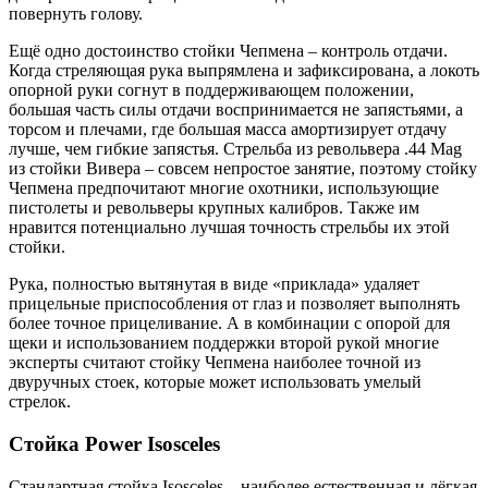
повернуть голову.
Ещё одно достоинство стойки Чепмена – контроль отдачи.
Когда стреляющая рука выпрямлена и зафиксирована, а локоть
опорной руки согнут в поддерживающем положении,
большая часть силы отдачи воспринимается не запястьями, а
торсом и плечами, где большая масса амортизирует отдачу
лучше, чем гибкие запястья. Стрельба из револьвера .44 Mag
из стойки Вивера – совсем непростое занятие, поэтому стойку
Чепмена предпочитают многие охотники, использующие
пистолеты и револьверы крупных калибров. Также им
нравится потенциально лучшая точность стрельбы их этой
стойки.
Рука, полностью вытянутая в виде «приклада» удаляет
прицельные приспособления от глаз и позволяет выполнять
более точное прицеливание. А в комбинации с опорой для
щеки и использованием поддержки второй рукой многие
эксперты считают стойку Чепмена наиболее точной из
двуручных стоек, которые может использовать умелый
стрелок.
Стойка Power Isosceles
Стандартная стойка Isosceles – наиболее естественная и лёгкая