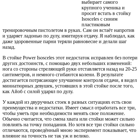
выбирает самого
крупного ученика и
просит встать в стойку
Isosceles с синим
пластиковым
тренировочным пистолетом в руках. Сам он встаёт напротив
и ударяет ладонью по дулу, имитируя отдачу. Я наблюдал, как
даже здоровенные парни теряли равновесие и делали шаг
назад.
В стойке Power Isosceles этот недостаток исправлен без потери
других достоинств, с помощью двух небольших изменений:
нога со стороны стреляющей руки отставляется назад на 20-25
сантиметров, и немного сгибаются колени. В результате
достигается потрясающее улучшение контроля отдачи, я видел
миниатюрных девушек, устоявших в этой стойке после того,
как Айоб с силой ударял по дулу.
У каждой из двуручных стоек в разных ситуациях есть свои
преимущества и недостатки. Имеет смысл отработать все три,
чтобы уметь при необходимости менять свое положение.
Обычно считается, что смена хвата или стойки может сильно
повлиять на точку попадания. Но хотя все три стойки сильно
отличаются, проведённый мною эксперимент показывает, что
влияние на точность не так уж и велико.