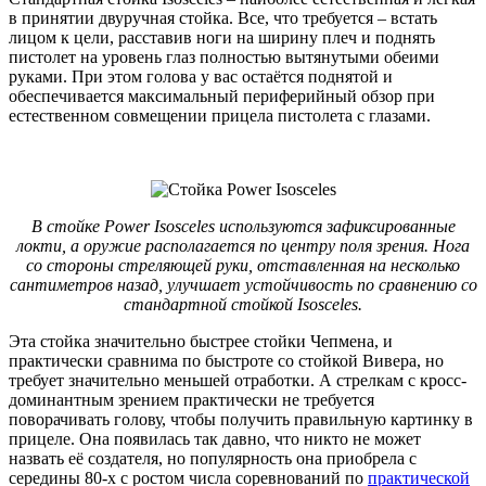
в принятии двуручная стойка. Все, что требуется – встать
лицом к цели, расставив ноги на ширину плеч и поднять
пистолет на уровень глаз полностью вытянутыми обеими
руками. При этом голова у вас остаётся поднятой и
обеспечивается максимальный периферийный обзор при
естественном совмещении прицела пистолета с глазами.
В стойке Power Isosceles используются зафиксированные
локти, а оружие располагается по центру поля зрения. Нога
со стороны стреляющей руки, отставленная на несколько
сантиметров назад, улучшает устойчивость по сравнению со
стандартной стойкой Isosceles.
Эта стойка значительно быстрее стойки Чепмена, и
практически сравнима по быстроте со стойкой Вивера, но
требует значительно меньшей отработки. А стрелкам с кросс-
доминантным зрением практически не требуется
поворачивать голову, чтобы получить правильную картинку в
прицеле. Она появилась так давно, что никто не может
назвать её создателя, но популярность она приобрела с
середины 80-х с ростом числа соревнований по
практической