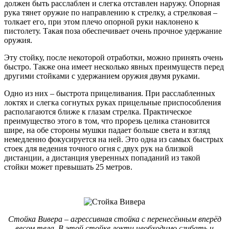
должен быть расслаблен и слегка отставлен наружу. Опорная
рука тянет оружие по направлению к стрелку, а стрелковая –
толкает его, при этом плечо опорной руки наклонено к
пистолету. Такая поза обеспечивает очень прочное удержание
оружия.
Эту стойку, после некоторой отработки, можно принять очень
быстро. Также она имеет несколько явных преимуществ перед
другими стойками с удержанием оружия двумя руками.
Одно из них – быстрота прицеливания. При расслабленных
локтях и слегка согнутых руках прицельные приспособления
располагаются ближе к глазам стрелка. Практическое
преимущество этого в том, что прорезь целика становится
шире, на обе стороны мушки падает больше света и взгляд
немедленно фокусируется на ней. Это одна из самых быстрых
стоек для ведения точного огня с двух рук на близкой
дистанции, а дистанция уверенных попаданий из такой
стойки может превышать 25 метров.
Стойка Вивера – агрессивная стойка с перенесённым вперёд
весом тела. В этой стойке локти необходимо сгибать и