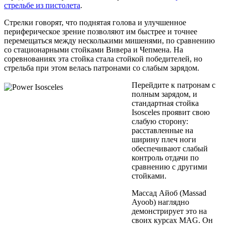
стрельбе из пистолета
.
Стрелки говорят, что поднятая голова и улучшенное
периферическое зрение позволяют им быстрее и точнее
перемещаться между несколькими мишенями, по сравнению
со стационарными стойками Вивера и Чепмена. На
соревнованиях эта стойка стала стойкой победителей, но
стрельба при этом велась патронами со слабым зарядом.
Перейдите к патронам с
полным зарядом, и
стандартная стойка
Isosceles проявит свою
слабую сторону:
расставленные на
ширину плеч ноги
обеспечивают слабый
контроль отдачи по
сравнению с другими
стойками.
Массад Айоб (Massad
Ayoob) наглядно
демонстрирует это на
своих курсах MAG. Он