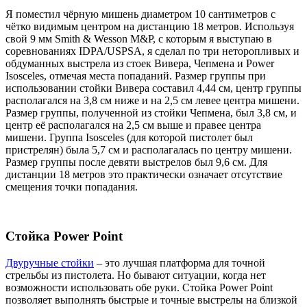
Я поместил чёрную мишень диаметром 10 сантиметров с
чётко видимым центром на дистанцию 18 метров. Используя
свой 9 мм Smith & Wesson M&P, с которым я выступаю в
соревнованиях IDPA/USPSA, я сделал по три неторопливых и
обдуманных выстрела из стоек Вивера, Чепмена и Power
Isosceles, отмечая места попаданий. Размер группы при
использовании стойки Вивера составил 4,44 см, центр группы
располагался на 3,8 см ниже и на 2,5 см левее центра мишени.
Размер группы, полученной из стойки Чепмена, был 3,8 см, и
центр её располагался на 2,5 см выше и правее центра
мишени. Группа Isosceles (для которой пистолет был
пристрелян) была 5,7 см и располагалась по центру мишени.
Размер группы после девяти выстрелов был 9,6 см. Для
дистанции 18 метров это практически означает отсутствие
смещения точки попадания.
Стойка Power Point
Двуручные стойки
– это лучшая платформа для точной
стрельбы из пистолета. Но бывают ситуации, когда нет
возможности использовать обе руки. Стойка Power Point
позволяет выполнять быстрые и точные выстрелы на близкой