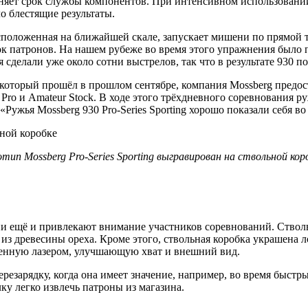
иняет срок службы компонентов. При интенсивном использовани
о блестящие результаты.
положенная на ближайшей скале, запускает мишени по прямой т
ок патронов. На нашем рубеже во время этого упражнения было пя
делали уже около сотни выстрелов, так что в результате 930 пох
торый прошёл в прошлом сентябре, компания Mossberg предостави
ro и Amateur Stock. В ходе этого трёхдневного соревнования ру
ужья Mossberg 930 Pro-Series Sporting хорошо показали себя в
тип Mossberg Pro-Series Sporting выгравирован на ствольной кор
и ещё и привлекают внимание участников соревнований. Стволь
з древесины ореха. Кроме этого, ствольная коробка украшена лог
лненную лазером, улучшающую хват и внешний вид.
езарядку, когда она имеет значение, например, во время быстры
ку легко извлечь патроны из магазина.