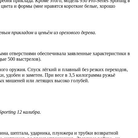
бня приклада. Кроме этого, модель 930 Pro-Series Sporting в
цвета и формы (мне нравятся короткие белые, хорошо
вым прикладом и цевьём из орехового дерева.
дными отверстиями обеспечивала заявленные характеристики в
дые 500 выстрелов).
ого оружия. Спуск лёгкий и плавный без резких переходов,
, удобен и заметен. При весе в 3,5 килограмма ружьё
овых мишеней или летящих высоко голубей.
porting 12 калибра.
зина, шептала, ударника, плунжера и трубки возвратной