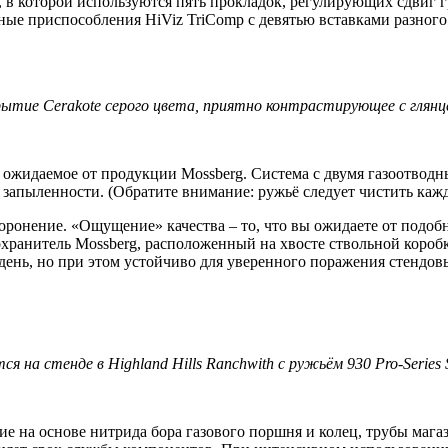
 в которой используются пять прокладок, регулирующих сдвиг гре
е приспособления HiViz TriComp с девятью вставками разного 
рытие Cerakote серого цвета, приятно контрастирующее с глянце
во, ожидаемое от продукции Mossberg. Система с двумя газоотво
 запыленности. (Обратите внимание: ружьё следует чистить каж
ронение. «Ощущение» качества – то, что вы ожидаете от подобн
ранитель Mossberg, расположенный на хвосте ствольной коробки
й день, но при этом устойчиво для уверенного поражения стенд
я на стенде в Highland Hills Ranchwith с ружьём 930 Pro-Series S
ие на основе нитрида бора газового поршня и колец, трубы мага