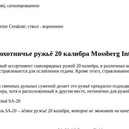
ом), сатинированное
тие Cerakote; ствол - воронение
хотничье ружьё 20 калибра Mossberg Int
лный ассортимент самозарядных ружей 20 калибра, в различных 
стравливается для ослабления отдачи. Кроме этого, стравливани
а сменных дульных сужений делает это ружьё прекрасно подхо
ера, хотя и расположенный в другом месте, нетипично для ружей
ь SA-20 – лёгкое ружьё 20 калибра, которое не экономит на кач