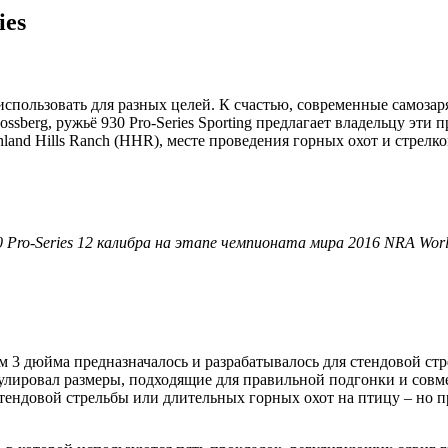
ies
 использовать для разных целей. К счастью, современные самоза
berg, ружьё 930 Pro-Series Sporting предлагает владельцу эти п
land Hills Ranch (HHR), месте проведения горных охот и стрелк
Pro-Series 12 калибра на этапе чемпионата мира 2016 NRA World
ком 3 дюйма предназначалось и разрабатывалось для стендовой с
улировал размеры, подходящие для правильной подгонки и совм
 стендовой стрельбы или длительных горных охот на птицу – но