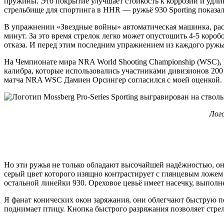
пружины. Это покрытие улучшает стойкость к коррозии и удл
стрельбище для спортинга в HHR ― ружьё 930 Sporting показал
В упражнении «Звездные войны» автоматическая машинка, рас
минут. За это время стрелок легко может опустошить 4-5 короб
отказа. И перед этим последним упражнением из каждого ружья с
На Чемпионате мира NRA World Shooting Championship (WSC), ко
калибра, которые использовались участниками дивизионов 200 P
матча NRA WSC Дамиен Орсингер согласился с моей оценкой. «Р
Лого
Но эти ружья не только обладают высочайшей надёжностью, он
серый цвет которого изящно контрастирует с глянцевым ложем и
остальной линейки 930. Ореховое цевьё имеет насечку, выпо
Я фанат конических окон заряжания, они облегчают быструю пер
поднимает птицу. Кнопка быстрого разряжания позволяет стрел