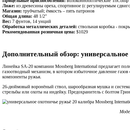
Прицельные приспособления:
волоконнооптические TriComp
Ложе:
из древесины ореха, спортивное (с регулируемым сдвиг
Магазин:
трубчатый; ёмкость – пять патронов
Общая длина:
48 1/2"
Вес:
7 фунтов, 14 унций
Обработка металлических деталей:
ствольная коробка - покры
Рекомендованная розничная цена:
$1029
Дополнительный обзор: универсальное о
Линейка SA-20 компании Mossberg International предлагает по
газоотводный механизм, в котором избыточное давление газов 
компоненты ружья.
26-дюймовый воронёный ствол, шарообразная мушка и систем
стрельбы или охоты на индейку. Предохранитель с болтом Грин
Модел