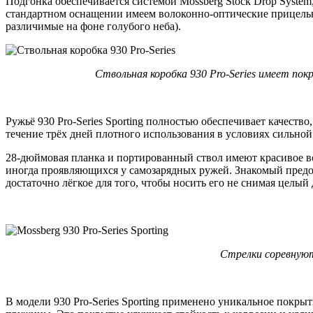
Подгонка обеспечивается системой Mossberg Stock Drop System,
стандартном оснащении имеем волоконно-оптические прицельны
различимые на фоне голубого неба).
Ствольная коробка 930 Pro-Series имеет пок
Ружьё 930 Pro-Series Sporting полностью обеспечивает качест
течение трёх дней плотного использования в условиях сильной
28-дюймовая планка и портированный ствол имеют красивое во
иногда проявляющихся у самозарядных ружей. Знакомый предох
достаточно лёгкое для того, чтобы носить его не снимая целы
Стрелки соревнуютс
В модели 930 Pro-Series Sporting применено уникальное покрыт