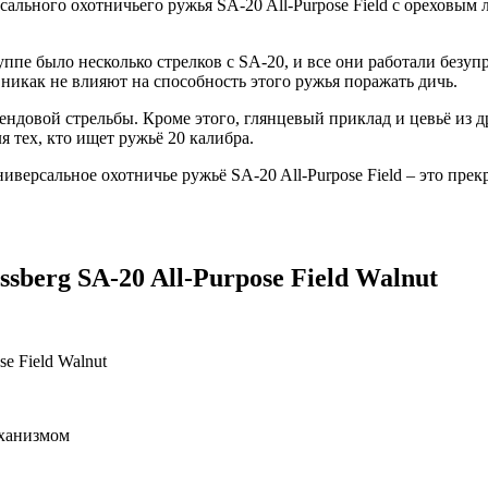
ального охотничьего ружья SA-20 All-Purpose Field с ореховым ло
пе было несколько стрелков с SA-20, и все они работали безупр
 никак не влияют на способность этого ружья поражать дичь.
ендовой стрельбы. Кроме этого, глянцевый приклад и цевьё из
 тех, кто ищет ружьё 20 калибра.
иверсальное охотничье ружьё SA-20 All-Purpose Field – это прек
berg SA-20 All-Purpose Field Walnut
еханизмом