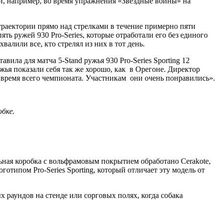
и, например, во время упражнения «Звездные войны» на
раектории прямо над стрелками в течение примерно пяти
ть ружей 930 Pro-Series, которые отработали его без единого
валили все, кто стрелял из них в тот день.
ла для матча 5-Stand ружья 930 Pro-Series Sporting 12
жья показали себя так же хорошо, как в Орегоне. Директор
о время всего чемпионата. Участникам они очень понравились».
обке.
ная коробка с вольфрамовым покрытием обработано Cerakote,
отипом Pro-Series Sporting, который отличает эту модель от
х раундов на стенде или сорговых полях, когда собака