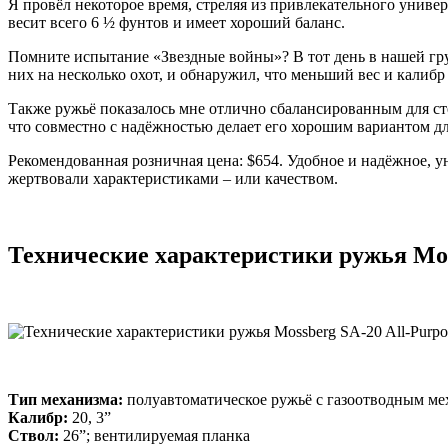
Я провёл некоторое время, стреляя из привлекательного универс
весит всего 6 ½ фунтов и имеет хороший баланс.
Помните испытание «Звездные войны»? В тот день в нашей груп
них на несколько охот, и обнаружил, что меньший вес и калибр
Также ружьё показалось мне отлично сбалансированным для ст
что совместно с надёжностью делает его хорошим вариантом для
Рекомендованная розничная цена: $654. Удобное и надёжное, ун
жертвовали характеристиками – или качеством.
Технические характеристики ружья Moss
Тип механизма:
полуавтоматическое ружьё с газоотводным м
Калибр:
20, 3”
Ствол:
26”; вентилируемая планка