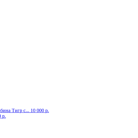
бина Тигр с...
10 000 р.
 р.