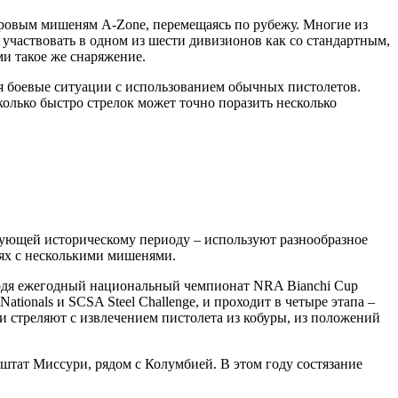
тровым мишеням A-Zone, перемещаясь по рубежу. Многие из
участвовать в одном из шести дивизионов как со стандартным,
и такое же снаряжение.
я боевые ситуации с использованием обычных пистолетов.
колько быстро стрелок может точно поразить несколько
твующей историческому периоду – используют разнообразное
ях с несколькими мишенями.
роводя ежегодный национальный чемпионат NRA Bianchi Cup
ationals и SCSA Steel Challenge, и проходит в четыре этапа –
ики стреляют с извлечением пистолета из кобуры, из положений
, штат Миссури, рядом с Колумбией. В этом году состязание