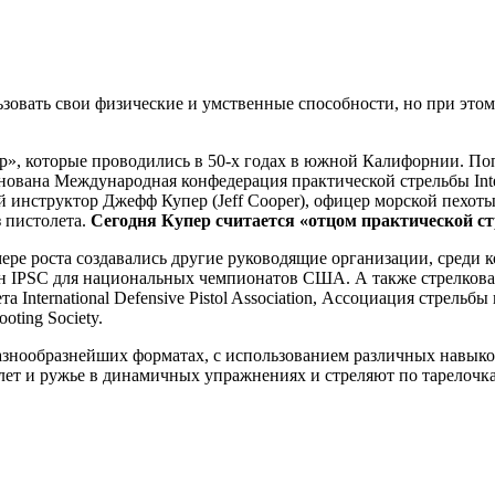
зовать свои физические и умственные способности, но при это
ap», которые проводились в 50-х годах в южной Калифорнии. По
ована Международная конфедерация практической стрельбы Interna
й инструктор Джефф Купер (Jeff Cooper), офицер морской пехоты
з пистолета.
Сегодня Купер считается «отцом практической с
мере роста создавались другие руководящие организации, среди
рган IPSC для национальных чемпионатов США. А также стрелковая 
nternational Defensive Pistol Association, Ассоциация стрельбы
oting Society.
разнообразнейших форматах, с использованием различных навык
толет и ружье в динамичных упражнениях и стреляют по тарело