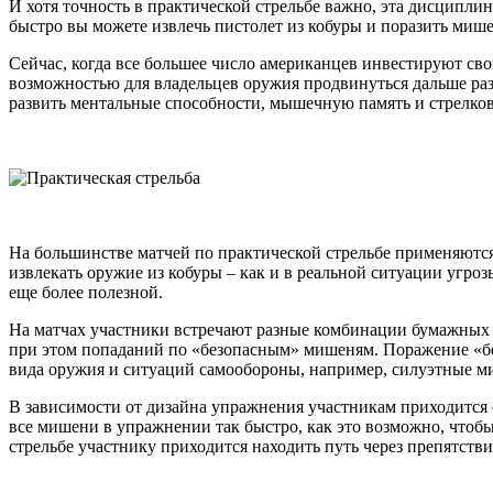
И хотя точность в практической стрельбе важно, эта дисципли
быстро вы можете извлечь пистолет из кобуры и поразить миш
Сейчас, когда все большее число американцев инвестируют сво
возможностью для владельцев оружия продвинуться дальше раз
развить ментальные способности, мышечную память и стрелков
На большинстве матчей по практической стрельбе применяютс
извлекать оружие из кобуры – как и в реальной ситуации угро
еще более полезной.
На матчах участники встречают разные комбинации бумажных 
при этом попаданий по «безопасным» мишеням. Поражение «б
вида оружия и ситуаций самообороны, например, силуэтные м
В зависимости от дизайна упражнения участникам приходится с
все мишени в упражнении так быстро, как это возможно, чтоб
стрельбе участнику приходится находить путь через препятст