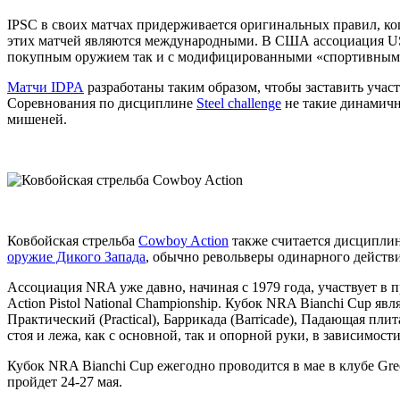
IPSC в своих матчах придерживается оригинальных правил, ко
этих матчей являются международными. В США ассоциация USPS
покупным оружием так и с модифицированными «спортивными»
Матчи IDPA
разработаны таким образом, чтобы заставить уча
Соревнования по дисциплине
Steel challenge
не такие динамичны
мишеней.
Ковбойская стрельба
Cowboy Action
также считается дисциплин
оружие Дикого Запада
, обычно револьверы одинарного действ
Ассоциация NRA уже давно, начиная с 1979 года, участвует в
Action Pistol National Championship. Кубок NRA Bianchi Cup явл
Практический (Practical), Баррикада (Barricade), Падающая пли
стоя и лежа, как с основной, так и опорной руки, в зависимост
Кубок NRA Bianchi Cup ежегодно проводится в мае в клубе Gree
пройдет 24-27 мая.