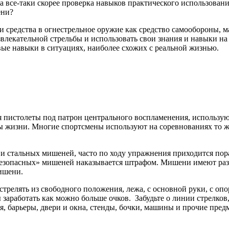
на все-таки скорее проверка навыков практического использован
ени?
и средства в огнестрельное оружие как средство самообороны, м
влекательной стрельбы и использовать свои знания и навыки н
ые навыки в ситуациях, наиболее схожих с реальной жизнью.
я пистолеты под патрон центрального воспламенения, использ
зы жизни. Многие спортсмены используют на соревнованиях то ж
и стальных мишеней, часто по ходу упражнения приходится пор
езопасных» мишеней наказывается штрафом. Мишени имеют раз
ишени.
трелять из свободного положения, лежа, с основной руки, с опо
ы заработать как можно больше очков. Забудьте о линии стрелк
вия, барьеры, двери и окна, стенды, бочки, машины и прочие п