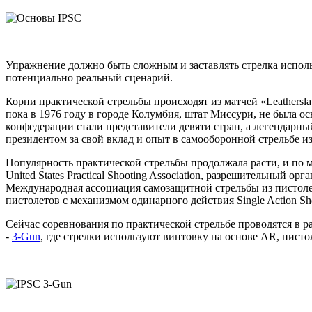
Упражнение должно быть сложным и заставлять стрелка исполь
потенциально реальный сценарий.
Корни практической стрельбы происходят из матчей «Leathersl
пока в 1976 году в городе Колумбия, штат Миссури, не была осн
конфедерации стали представители девяти стран, а легендарны
президентом за свой вклад и опыт в самооборонной стрельбе и
Популярность практической стрельбы продолжала расти, и по 
United States Practical Shooting Association, разрешительный о
Международная ассоциация самозащитной стрельбы из пистолета I
пистолетов с механизмом одинарного действия Single Action Sho
Сейчас соревнования по практической стрельбе проводятся в 
-
3-Gun
, где стрелки используют винтовку на основе AR, пис