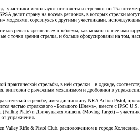
гда участники используют пистолеты и стреляют по 15-сантиме
A делит страну на восемь регионов, в которых стрелки могут 
 моделями, соревнуясь с другими участниками, использующим
стников решать «реальные» проблемы, как можно точнее имитиру
е с точки зрения стрелка, и больше сфокусированы на том, нас
ой практической стрельбы, в ней стрелки – в одежде, соответс
ия, винтовки с рычажным механизмом и дробовики в упражнени
 практической стрельбе, имея дисциплину NRA Action Pistol, п
яется частью стрелкового «Большого Шлема», вместе с IPSC U.S. N
та (Falling Plate) и Движущаяся мишень (Moving Target) – участн
и от упражнения.
n Valley Rifle & Pistol Club, расположенном в городе Холлсвиль