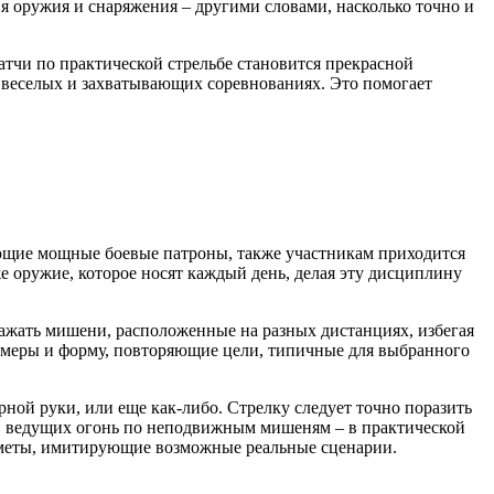
ия оружия и снаряжения – другими словами, насколько точно и
атчи по практической стрельбе становится прекрасной
а веселых и захватывающих соревнованиях. Это помогает
ующие мощные боевые патроны, также участникам приходится
е оружие, которое носят каждый день, делая эту дисциплину
ажать мишени, расположенные на разных дистанциях, избегая
меры и форму, повторяющие цели, типичные для выбранного
рной руки, или еще как-либо. Стрелку следует точно поразить
ов, ведущих огонь по неподвижным мишеням – в практической
редметы, имитирующие возможные реальные сценарии.