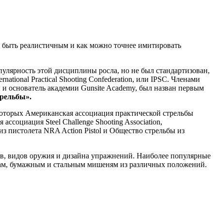
м быть реалистичным и как можно точнее имитировать
пулярность этой дисциплины росла, но не был стандартизован,
tional Practical Shooting Confederation, или IPSC. Членами
 и основатель академии Gunsite Academy, был назван первым
трельбы».
 которых Американская ассоциация практической стрельбы
ассоциация Steel Challenge Shooting Association,
 из пистолета NRA Action Pistol и Общество стрельбы из
ов, видов оружия и дизайна упражнений. Наиболее популярные
чкам, бумажным и стальным мишеням из различных положений.