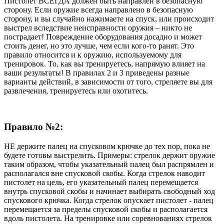
Пистолет ВСЕГДА должен быть направлен в безопасную
сторону. Если оружие всегда направлено в безопасную
сторону, и вы случайно нажимаете на спуск, или происходит
выстрел вследствие неисправности оружия – никто не
пострадает! Повреждение оборудования досадно и может
стоить денег, но это лучше, чем если кого-то ранят. Это
правило относится и к оружию, используемому для
тренировок. То, как вы тренируетесь, напрямую влияет на
ваши результаты! В правилах 2 и 3 приведены разные
варианты действий, в зависимости от того, стреляете вы для
развлечения, тренируетесь или охотитесь.
Правило №2:
НЕ держите палец на спусковом крючке до тех пор, пока не
будете готовы выстрелить. Примеры: стрелок держит оружие
таким образом, чтобы указательный палец был распрямлен и
располагался вне спусковой скобы. Когда стрелок наводит
пистолет на цель, его указательный палец перемещается
внутрь спусковой скобы и начинает выбирать свободный ход
спускового крючка. Когда стрелок опускает пистолет - палец
перемещается за пределы спусковой скобы и располагается
вдоль пистолета. На тренировке или соревнованиях стрелок