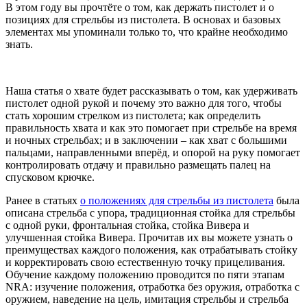
В этом году вы прочтёте о том, как держать пистолет и о
позициях для стрельбы из пистолета. В основах и базовых
элементах мы упоминали только то, что крайне необходимо
знать.
Наша статья о хвате будет рассказывать о том, как удерживать
пистолет одной рукой и почему это важно для того, чтобы
стать хорошим стрелком из пистолета; как определить
правильность хвата и как это помогает при стрельбе на время
и ночных стрельбах; и в заключении – как хват с большими
пальцами, направленными вперёд, и опорой на руку помогает
контролировать отдачу и правильно размещать палец на
спусковом крючке.
Ранее в статьях
о положениях для стрельбы из пистолета
была
описана стрельба с упора, традиционная стойка для стрельбы
с одной руки, фронтальная стойка, стойка Вивера и
улучшенная стойка Вивера. Прочитав их вы можете узнать о
преимуществах каждого положения, как отрабатывать стойку
и корректировать свою естественную точку прицеливания.
Обучение каждому положению проводится по пяти этапам
NRA: изучение положения, отработка без оружия, отработка с
оружием, наведение на цель, имитация стрельбы и стрельба