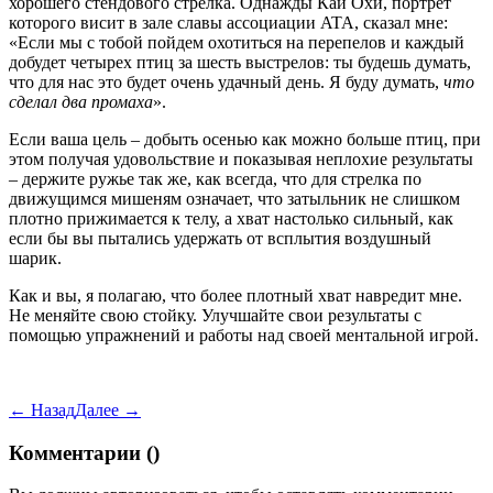
хорошего стендового стрелка. Однажды Кай Охи, портрет
которого висит в зале славы ассоциации ATA, сказал мне:
«Если мы с тобой пойдем охотиться на перепелов и каждый
добудет четырех птиц за шесть выстрелов: ты будешь думать,
что для нас это будет очень удачный день. Я буду думать,
что
сделал два промаха
».
Если ваша цель – добыть осенью как можно больше птиц, при
этом получая удовольствие и показывая неплохие результаты
– держите ружье так же, как всегда, что для стрелка по
движущимся мишеням означает, что затыльник не слишком
плотно прижимается к телу, а хват настолько сильный, как
если бы вы пытались удержать от всплытия воздушный
шарик.
Как и вы, я полагаю, что более плотный хват навредит мне.
Не меняйте свою стойку. Улучшайте свои результаты с
помощью упражнений и работы над своей ментальной игрой.
← Назад
Далее →
Комментарии (
)