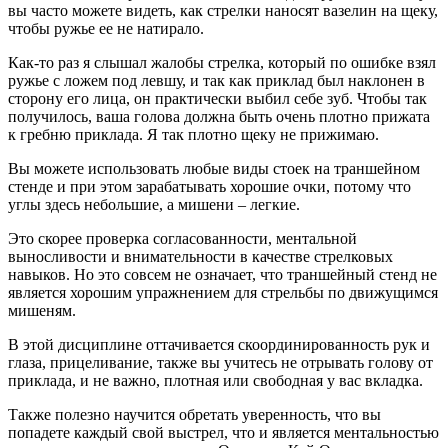
вы часто можете видеть, как стрелки наносят вазелин на щеку,
чтобы ружье ее не натирало.
Как-то раз я слышал жалобы стрелка, который по ошибке взял
ружье с ложем под левшу, и так как приклад был наклонен в
сторону его лица, он практически выбил себе зуб. Чтобы так
получилось, ваша голова должна быть очень плотно прижата
к гребню приклада. Я так плотно щеку не прижимаю.
Вы можете использовать любые виды стоек на траншейном
стенде и при этом зарабатывать хорошие очки, потому что
углы здесь небольшие, а мишени – легкие.
Это скорее проверка согласованности, ментальной
выносливости и внимательности в качестве стрелковых
навыков. Но это совсем не означает, что траншейный стенд не
является хорошим упражнением для стрельбы по движущимся
мишеням.
В этой дисциплине оттачивается скоординированность рук и
глаза, прицеливание, также вы учитесь не отрывать голову от
приклада, и не важно, плотная или свободная у вас вкладка.
Также полезно научится обретать уверенность, что вы
попадете каждый свой выстрел, что и является ментальностью