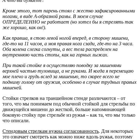
А что вы думаете?
Кроме этого, тот парень стоял с жестко зафиксированными
ногами, в виде А-образной рамы. В моем случае
ОПРЕДЕЛЕННО не работает (но хотел бы я стрелять так
же хорошо, как он!).
Как правша, я стою левой ногой вперед, в сторону мишени,
где-то на 11 часов, а моя правая нога сзади, где-то на 3 часа.
Оба колена слегка согнуты, а вес тела распределен на
внутреннюю часть стопы, как на горных лыжах.
При такой стойке я осуществляю поводку за мишенями
верхней частью туловища, а не руками. И когда я перемещаю
мое плечо и грудь вслед за мишенью, то скорее всего не
подниму голову от оружия, особенно в случае трудных правых
мишеней.
Стойки стрелков на траншейном стенде различаются – от
того, что мы понимаем под обычной стойкой для стрельбы по
движущейся мишени до жесткой, больше напоминающей
боковую стойку при стрельбе из ружья – как та, что мы только
что описали.
Стендовым стрелкам нужна согласованность
. Для некоторых
это означает смотреть как можно ниже вдоль ружья, поэтому